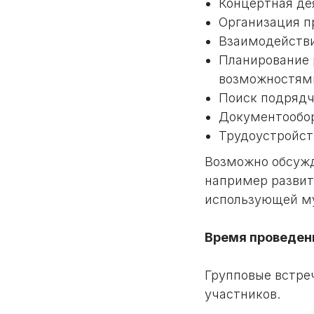
Концертная де
Организация п
Взаимодейств
Планирование 
возможностям
Поиск подрядч
Документообор
Трудоустройст
Возможно обсужд
например развит
использующей му
Время проведени
Групповые встречи
участников.