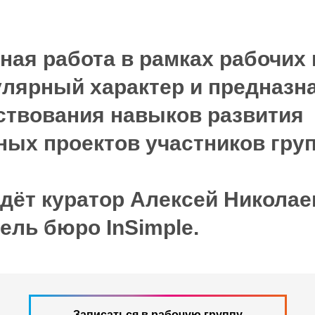
ная работа в рамках рабочих 
улярный характер и предназн
твования навыков развития
ых проектов участников груп
дёт куратор Алексей Никола
ель бюро InSimple.
Записаться в рабочую группу