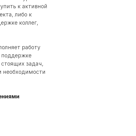
упить к активной
кта, либо к
ержке коллег,
полняет работу
и поддержке
 стоящих задач,
и необходимости
лениями