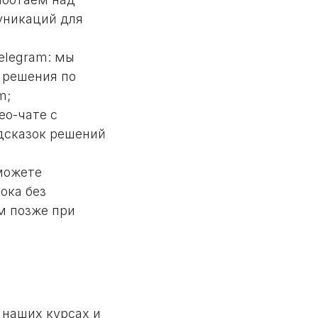
уникаций для
elegram: мы
 решения по
m;
ео-чате с
дсказок решений
можете
ока без
м позже при
 наших курсах и