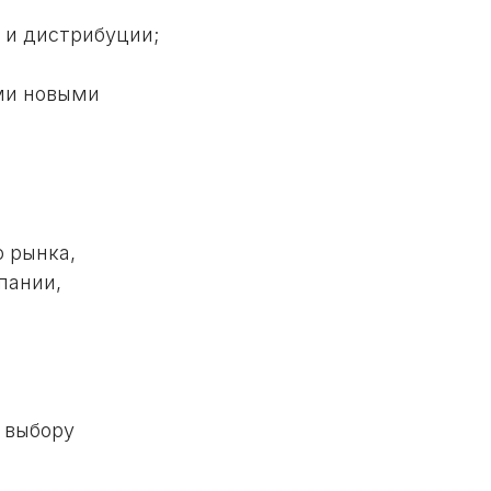
 и дистрибуции;
ми новыми
 рынка,
пании,
о выбору