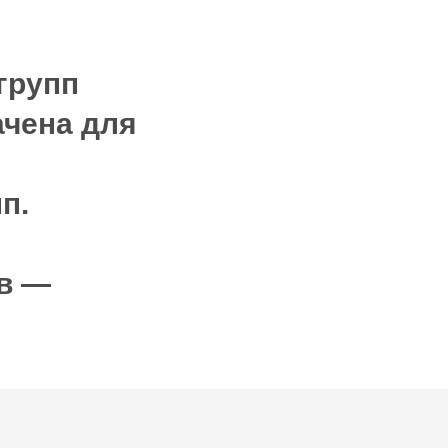
групп
ачена для
п.
ев —