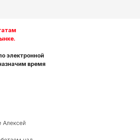
ьтатам
ынке.
по электронной
 назначим время
e Алексей
аботаем над