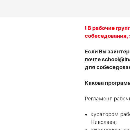
! В рабочие гру
собеседования, 
Если Вы заинтер
почте school@in
для собеседова
Какова программ
Регламент рабочи
куратором раб
Николаев;
ежедневная ра