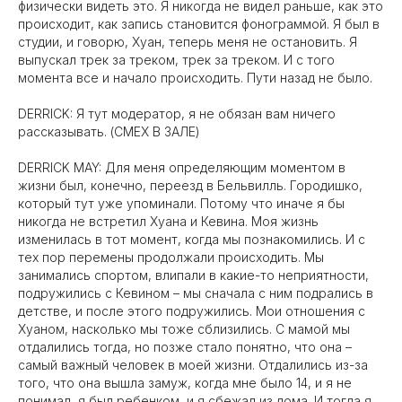
физически видеть это. Я никогда не видел раньше, как это
происходит, как запись становится фонограммой. Я был в
студии, и говорю, Хуан, теперь меня не остановить. Я
выпускал трек за треком, трек за треком. И с того
момента все и начало происходить. Пути назад не было.
DERRICK: Я тут модератор, я не обязан вам ничего
рассказывать. (СМЕХ В ЗАЛЕ)
DERRICK MAY: Для меня определяющим моментом в
жизни был, конечно, переезд в Бельвилль. Городишко,
который тут уже упоминали. Потому что иначе я бы
никогда не встретил Хуана и Кевина. Моя жизнь
изменилась в тот момент, когда мы познакомились. И с
тех пор перемены продолжали происходить. Мы
занимались спортом, влипали в какие-то неприятности,
подружились с Кевином – мы сначала с ним подрались в
детстве, и после этого подружились. Мои отношения с
Хуаном, насколько мы тоже сблизились. С мамой мы
отдалились тогда, но позже стало понятно, что она –
самый важный человек в моей жизни. Отдалились из-за
того, что она вышла замуж, когда мне было 14, и я не
понимал, я был ребенком, и я сбежал из дома. И тогда я