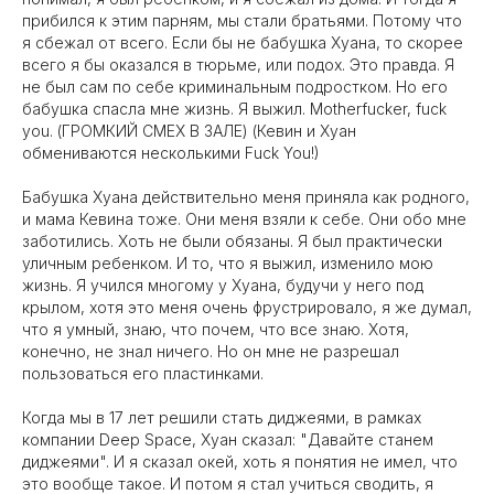
прибился к этим парням, мы стали братьями. Потому что
я сбежал от всего. Если бы не бабушка Хуана, то скорее
всего я бы оказался в тюрьме, или подох. Это правда. Я
не был сам по себе криминальным подростком. Но его
бабушка спасла мне жизнь. Я выжил. Motherfucker, fuck
you. (ГРОМКИЙ СМЕХ В ЗАЛЕ) (Кевин и Хуан
обмениваются несколькими Fuck You!)
Бабушка Хуана действительно меня приняла как родного,
и мама Кевина тоже. Они меня взяли к себе. Они обо мне
заботились. Хоть не были обязаны. Я был практически
уличным ребенком. И то, что я выжил, изменило мою
жизнь. Я учился многому у Хуана, будучи у него под
крылом, хотя это меня очень фрустрировало, я же думал,
что я умный, знаю, что почем, что все знаю. Хотя,
конечно, не знал ничего. Но он мне не разрешал
пользоваться его пластинками.
Когда мы в 17 лет решили стать диджеями, в рамках
компании Deep Space, Хуан сказал: "Давайте станем
диджеями". И я сказал окей, хоть я понятия не имел, что
это вообще такое. И потом я стал учиться сводить, я