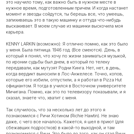
это научило тому, как важно быть в нужном месте в
нужное время, подготовленным причем. И когда настанет
момент и звезды сойдутся, ты берешь все, что умеешь,
запихиваешь это в такую машинку и оттуда что-нибудь
выскакивает. В моем случае из машинки выскочила моя
карьера.
KENNY LARKIN (возможно): Я отлично помню, как это было
у меня. Была пятница. 1946 год. (Все смеются). День, в
который я понял, что хочу по жизни заниматься музыкой,
по иронии судьбы был днем, в который по телеку
передавали, как мутузят Родни Кинга. Нет, нет, в день,
когда вердикт выносили в Лос-Анжелесе. Точно, копов,
которые его избили, отпустили, а я работал в Pizza Hut
официантом. Я тогда в учился в Восточном университете
Мичигана. Помню, как это по телевизору показывали, и я
сказал, знаете что, хватит с меня.
Так случилось, что за несколько лет до этого я
познакомился с Ричи Хотином (Richie Hawtin). Не знаю
даже, с чего все началось. Кажется, я шел в приют (для
сбежавших подростков) в какой-то выходной, и там
познакомился с Ричи. Это было до того, как он стал Ричи