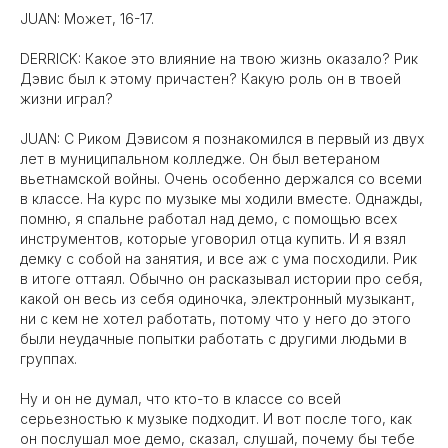
JUAN: Может, 16-17.
DERRICK: Какое это влияние на твою жизнь оказало? Рик
Дэвис был к этому причастен? Какую роль он в твоей
жизни играл?
JUAN: С Риком Дэвисом я познакомился в первый из двух
лет в муниципальном колледже. Он был ветераном
вьетнамской войны. Очень особенно держался со всеми
в классе. На курс по музыке мы ходили вместе. Однажды,
помню, я спальне работал над демо, с помощью всех
инструментов, которые уговорил отца купить. И я взял
демку с собой на занятия, и все аж с ума посходили. Рик
в итоге оттаял. Обычно он расказывал истории про себя,
какой он весь из себя одиночка, электронный музыкант,
ни с кем не хотел работать, потому что у него до этого
были неудачные попытки работать с другими людьми в
группах.
Ну и он не думал, что кто-то в классе со всей
серьезностью к музыке подходит. И вот после того, как
он послушал мое демо, сказал, слушай, почему бы тебе