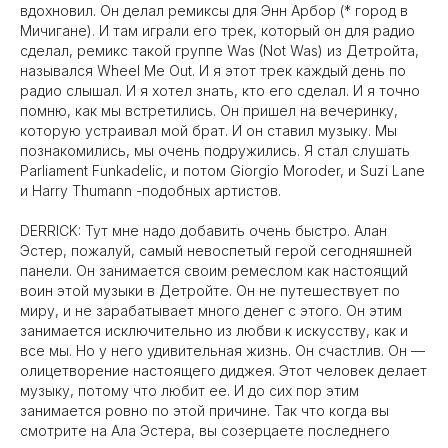
вдохновил. Он делал ремиксы для Энн Арбор (* город в
Мичигане). И там играли его трек, который он для радио
сделал, ремикс такой группе Was (Not Was) из Детройта,
назывался Wheel Me Out. И я этот трек каждый день по
радио слышал. И я хотел знать, кто его сделал. И я точно
помню, как мы встретились. Он пришел на вечеринку,
которую устраивал мой брат. И он ставил музыку. Мы
познакомились, мы очень подружились. Я стал слушать
Parliament Funkadelic, и потом Giorgio Moroder, и Suzi Lane
и Harry Thumann -подобных артистов.
DERRICK: Тут мне надо добавить очень быстро. Алан
Эстер, пожалуй, самый невоспетый герой сегодняшней
панели. Он занимается своим ремеслом как настоящий
воин этой музыки в Детройте. Он не путешествует по
миру, и не зарабатывает много денег с этого. Он этим
занимается исключительно из любви к искусству, как и
все мы. Но у него удивительная жизнь. Он счастлив. Он —
олицетворение настоящего диджея. Этот человек делает
музыку, потому что любит ее. И до сих пор этим
занимается ровно по этой причине. Так что когда вы
смотрите на Ала Эстера, вы созерцаете последнего