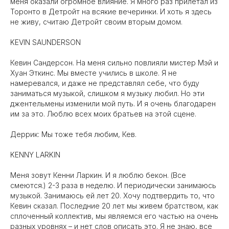
меня оказали огромное влияние. Я много раз прилетал из
Торонто в Детройт на всякие вечеринки. И хоть я здесь
не живу, считаю Детройт своим вторым домом.
KEVIN SAUNDERSON
Кевин Сандерсон. На меня сильно повлияли мистер Мэй и
Хуан Эткинс. Мы вместе учились в школе. Я не
намеревался, и даже не представлял себе, что буду
заниматься музыкой, слишком я музыку любил. Но эти
джентельмены изменили мой путь. И я очень благодарен
им за это. Люблю всех моих братьев на этой сцене.
Деррик: Мы тоже тебя любим, Кев.
KENNY LARKIN
Меня зовут Кенни Ларкин. И я люблю бекон. (Все
смеются.) 2-3 раза в неделю. И периодически занимаюсь
музыкой. Занимаюсь ей лет 20. Хочу подтвердить то, что
Кевин сказал. Последние 20 лет мы живем братством, как
сплоченный коллектив, мы являемся его частью на очень
разных уровнях – и нет слов описать это. Я не знаю, все