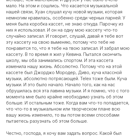
мало. На этом и сошлись. Что касается музыкальной
нашей связи, Хуан слушал кучу новой музыки, которая
немногим нравилась, особенно среди черных парней. У
меня была коробка кассет, не знаю откуда. Парочку из
них я использовал. И он на одну мою кассету что-то
случайно записал. И говорит, слушай, давай я тебе вот
эту кассету на свою выменяю, потому что тебе не
понравится то, что я тебе на твою записал. И забрал мою
кассету. В то время я жил у Кевина. Пытался окончить
школу, мы оба занимались спортом. И эта кассета
изменила нашу жизнь. Абсолютно. Потому что на этой
кассете был Джорджо Мородер, Диво, куча классной
музыки, абсолютно потрясающей. Telex тоже были. Куча
музыки. И это было начало. Начало того, как на нас
обрушилась вся эта лавина музыки. И я помню, что с того
момента мне было крайне необходимо узнать об этом
больше. И остальным тоже. Когда вам что-то попадается,
что что-то в музыкальном или творческом плане всю
вашу жизнь изменило, то вы потом всеми способами
пытаетесь разузнать об этом больше.
Честно, господа, я хочу вам задать вопрос. Какой был