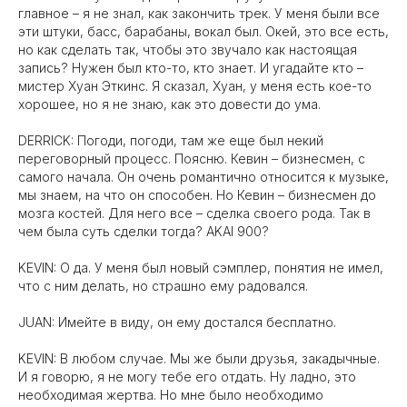
главное – я не знал, как закончить трек. У меня были все
эти штуки, басс, барабаны, вокал был. Окей, это все есть,
но как сделать так, чтобы это звучало как настоящая
запись? Нужен был кто-то, кто знает. И угадайте кто –
мистер Хуан Эткинс. Я сказал, Хуан, у меня есть кое-то
хорошее, но я не знаю, как это довести до ума.
DERRICK: Погоди, погоди, там же еще был некий
переговорный процесс. Поясню. Кевин – бизнесмен, с
самого начала. Он очень романтично относится к музыке,
мы знаем, на что он способен. Но Кевин – бизнесмен до
мозга костей. Для него все – сделка своего рода. Так в
чем была суть сделки тогда? AKAI 900?
KEVIN: О да. У меня был новый сэмплер, понятия не имел,
что с ним делать, но страшно ему радовался.
JUAN: Имейте в виду, он ему достался бесплатно.
KEVIN: В любом случае. Мы же были друзья, закадычные.
И я говорю, я не могу тебе его отдать. Ну ладно, это
необходимая жертва. Но мне было необходимо