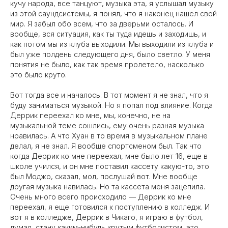
кучу народа, все танцуют, музыка эта, я услышал музыку
из этой саундсистемы, я понял, что я наконец нашел свой
мир. Я забыл обо всем, что за дверьми осталось. И
вообще, вся ситуация, как ты туда идешь и заходишь, и
как потом мы из клуба выходили. Мы выходили из клуба и
был уже полдень следующего дня, было светло. У меня
понятия не было, как так время пролетело, насколько
это было круто.
Вот тогда все и началось. В тот момент я не знал, что я
буду заниматься музыкой. Но я попал под влияние. Когда
Деррик переехал ко мне, мы, конечно, не на
музыкальной теме сошлись, ему очень разная музыка
нравилась. А что Хуан в то время в музыкальном плане
делал, я не знал. Я вообще спортсменом был. Так что
когда Деррик ко мне переехал, мне было лет 16, еще в
школе учился, и он мне поставил кассету какую-то, это
был Моджо, сказал, мол, послушай вот. Мне вообще
другая музыка навилась. Но та кассета меня зацепила.
Очень много всего происходило — Деррик ко мне
переехал, я еще готовился к поступлению в колледж. И
вот я в колледже, Деррик в Чикаго, я играю в футбол,
думал, стану каким-нибудь крутым футболистом, это