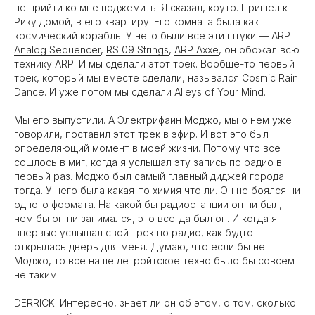
не прийти ко мне поджемить. Я сказал, круто. Пришел к
Рику домой, в его квартиру. Его комната была как
космический корабль. У него были все эти штуки —
ARP
Analog Sequencer
,
RS 09 Strings
,
ARP Axxe
, он обожал всю
технику ARP. И мы сделали этот трек. Вообще-то первый
трек, который мы вместе сделали, назывался Cosmic Rain
Dance. И уже потом мы сделали Alleys of Your Mind.
Мы его выпустили. А Электрифаин Моджо, мы о нем уже
говорили, поставил этот трек в эфир. И вот это был
определяющий момент в моей жизни. Потому что все
сошлось в миг, когда я услышал эту запись по радио в
первый раз. Моджо был самый главный диджей города
тогда. У него была какая-то химия что ли. Он не боялся ни
одного формата. На какой бы радиостанции он ни был,
чем бы он ни занимался, это всегда был он. И когда я
впервые услышал свой трек по радио, как будто
открылась дверь для меня. Думаю, что если бы не
Моджо, то все наше детройтское техно было бы совсем
не таким.
DERRICK: Интересно, знает ли он об этом, о том, сколько