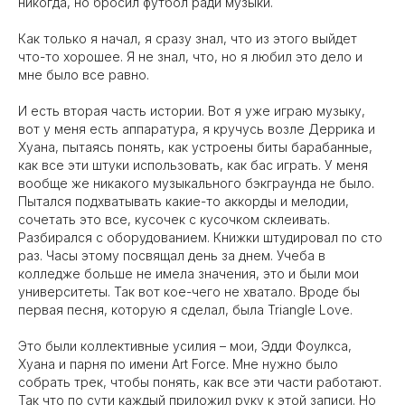
никогда, но бросил футбол ради музыки.
Как только я начал, я сразу знал, что из этого выйдет
что-то хорошее. Я не знал, что, но я любил это дело и
мне было все равно.
И есть вторая часть истории. Вот я уже играю музыку,
вот у меня есть аппаратура, я кручусь возле Деррика и
Хуана, пытаясь понять, как устроены биты барабанные,
как все эти штуки использовать, как бас играть. У меня
вообще же никакого музыкального бэкграунда не было.
Пытался подхватывать какие-то аккорды и мелодии,
сочетать это все, кусочек с кусочком склеивать.
Разбирался с оборудованием. Книжки штудировал по сто
раз. Часы этому посвящал день за днем. Учеба в
колледже больше не имела значения, это и были мои
университеты. Так вот кое-чего не хватало. Вроде бы
первая песня, которую я сделал, была Triangle Love.
Это были коллективные усилия – мои, Эдди Фоулкса,
Хуана и парня по имени Art Force. Мне нужно было
собрать трек, чтобы понять, как все эти части работают.
Так что по сути каждый приложил руку к этой записи. Но