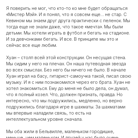
Я поверить не мог, что кто-то ко мне будет обращаться
«Мистер Мэй». И я понял, что я совсем еще… не стар. С
Кевином мы знаем друг друга практически с пеленок. Мы
тогда еще не знали даже, что такое «мечта». Мы были
детьми. Мы хотели играть в футбол и бегать на стадионе.
И за девчонками бегать. И все. В принципе мы это и
сейчас все еще любим.
Хуан – столп всей этой конструкции. Он несущая стена.
Мы сидим у него на плечах. Он наша путеводная звезда
во всех смыслах. Без него бы ничего не было. В начале
Хуан играл на басу, гитарист-самоучка такой, писал свою
музыку. И я с ним познакомился через его брата. Хуан не
хотел знакомиться. Ему до меня не было дела, он думал,
что я полный козел. Что, должен признать, правда. Но
интересно, что мы подружились, медленно, но верно
подружились благодаря игре в шахматы. За шахматами
мы впервые наладили связь, то есть на
интеллектуальном уровне сначала.
Мы оба жили в Бельвилле, маленьком городишке,
меньше, чем маленьком. И друзей у нас было очень