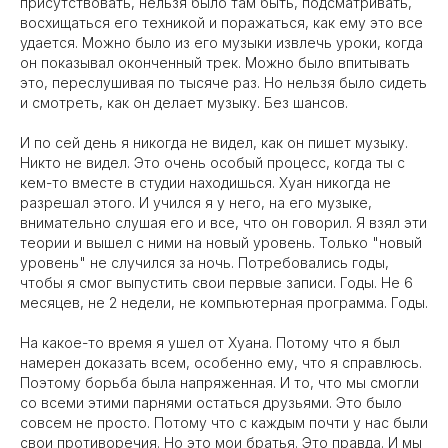
присутствовать, нельзя было там быть, подсматривать,
восхищаться его техникой и поражаться, как ему это все
удается. Можно было из его музыки извлечь уроки, когда
он показывал оконченный трек. Можно было впитывать
это, переслушивая по тысяче раз. Но нельзя было сидеть
и смотреть, как он делает музыку. Без шансов.
И по сей день я никогда не видел, как он пишет музыку.
Никто не видел. Это очень особый процесс, когда ты с
кем-то вместе в студии находишься. Хуан никогда не
разрешал этого. И учился я у него, на его музыке,
внимательно слушая его и все, что он говорил. Я взял эти
теории и вышел с ними на новый уровень. Только "новый
уровень" не случился за ночь. Потребовались годы,
чтобы я смог выпустить свои первые записи. Годы. Не 6
месяцев, не 2 недели, не компьютерная программа. Годы.
На какое-то время я ушел от Хуана. Потому что я был
намерен доказать всем, особенно ему, что я справлюсь.
Поэтому борьба была напряженная. И то, что мы смогли
со всеми этими парнями остаться друзьями. Это было
совсем не просто. Потому что с каждым почти у нас были
свои противоречия. Но это мои братья. Это правда. И мы