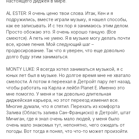
настоящего диджея в мире.
AL ESTER: Я очень ценю твои слова. Итак, Кен и я
подружились, вместе играли музыку, я нашел способы,
как ее записывать. И с тех пор я занимаюсь этим делом.
Просто обожаю это. Я очень хорошо танцую. (Все
смеются). А петь не умею. Я в музыке могу делать почти
все, кроме пения. Мой следующий шаг –
продюсирование. Так что я уверен, что еще довольно
долго буду этим заниматься.
MONTY LUKE: Я всегда хотел заниматься музыкой, я с
юных лет был в музыке. Но долгое время мне не хватало
смелости. А потом я переехал в Детройт пару лет назад,
чтобы работать на Карла и лейбл Planet E. Именно это
мне помогло. У меня и так довольно длительная
диджейская карьера, но этот переезд изменил все.
Многие думали, что я спятил. Перехать из комфорта
Залива (Область залива Сан-Франциско) в Детройт, штат
Мичиган, где я знал очень мало людей, у меня было
очень мало знакомых тут, непонятно, чего ожидать от
погоды. Вот тогда я понял, что что-то может произойти.