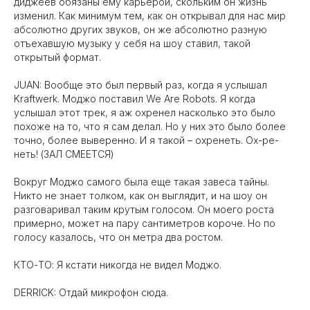
диджеев обязаны ему карьерой, скольким он жизнь
изменил. Как минимум тем, как он открывал для нас мир
абсолютно других звуков, он же абсолютно разную
отъехавшую музыку у себя на шоу ставил, такой
открытый формат.
JUAN: Вообще это был первый раз, когда я услышал
Kraftwerk. Моджо поставил We Are Robots. Я когда
услышал этот трек, я аж охренел насколько это было
похоже на то, что я сам делал. Но у них это было более
точно, более выверенно. И я такой – охренеть. Ох-ре-
неть! (ЗАЛ СМЕЕТСЯ)
Вокруг Моджо самого была еще такая завеса тайны.
Никто не знает толком, как он выглядит, и на шоу он
разговаривал таким крутым голосом. Он моего роста
примерно, может на пару сантиметров короче. Но по
голосу казалось, что он метра два ростом.
КТО-ТО: Я кстати никогда не видел Моджо.
DERRICK: Отдай микрофон сюда.