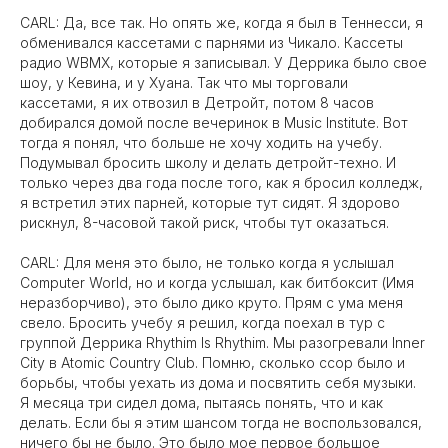
CARL: Да, все так. Но опять же, когда я был в Теннесси, я
обменивался кассетами с парнями из Чикало. Кассеты
радио WBMX, которые я записывал. У Деррика было свое
шоу, у Кевина, и у Хуана. Так что мы торговали
кассетами, я их отвозил в Детройт, потом 8 часов
добирался домой после вечеринок в Music Institute. Вот
тогда я понял, что больше не хочу ходить на учебу.
Подумывал бросить школу и делать детройт-техно. И
только через два года после того, как я бросил колледж,
я встретил этих парней, которые тут сидят. Я здорово
рискнул, 8-часовой такой риск, чтобы тут оказаться.
CARL: Для меня это было, не только когда я услышал
Computer World, но и когда услышал, как битбоксит (Имя
неразборчиво), это было дико круто. Прям с ума меня
свело. Бросить учебу я решил, когда поехал в тур с
группой Деррика Rhythim Is Rhythim. Мы разогревали Inner
City в Atomic Country Club. Помню, сколько ссор было и
борьбы, чтобы уехать из дома и посвятить себя музыки.
Я месяца три сидел дома, пытаясь понять, что и как
делать. Если бы я этим шансом тогда не воспользовался,
ничего бы не было. Это было мое первое большое