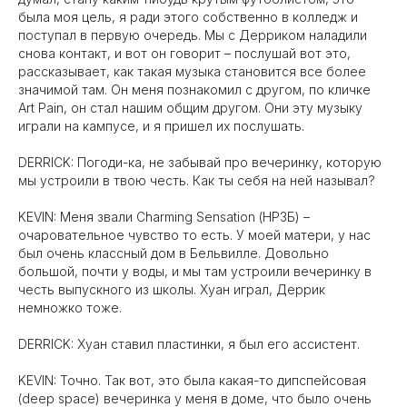
была моя цель, я ради этого собственно в колледж и
поступал в первую очередь. Мы с Дерриком наладили
снова контакт, и вот он говорит – послушай вот это,
рассказывает, как такая музыка становится все более
значимой там. Он меня познакомил с другом, по кличке
Art Pain, он стал нашим общим другом. Они эту музыку
играли на кампусе, и я пришел их послушать.
DERRICK: Погоди-ка, не забывай про вечеринку, которую
мы устроили в твою честь. Как ты себя на ней называл?
KEVIN: Меня звали Charming Sensation (НРЗБ) –
очаровательное чувство то есть. У моей матери, у нас
был очень классный дом в Бельвилле. Довольно
большой, почти у воды, и мы там устроили вечеринку в
честь выпускного из школы. Хуан играл, Деррик
немножко тоже.
DERRICK: Хуан ставил пластинки, я был его ассистент.
KEVIN: Точно. Так вот, это была какая-то дипcпейсовая
(deep space) вечеринка у меня в доме, что было очень