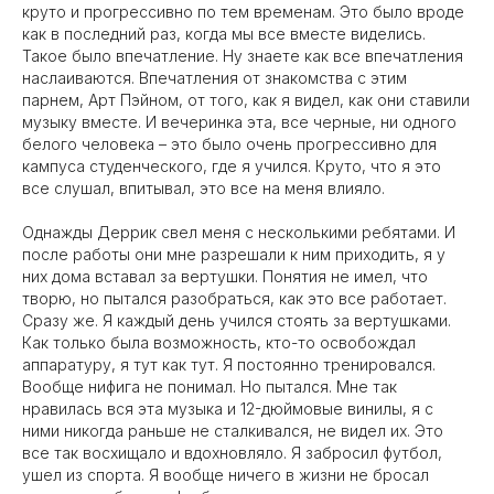
круто и прогрессивно по тем временам. Это было вроде
как в последний раз, когда мы все вместе виделись.
Такое было впечатление. Ну знаете как все впечатления
наслаиваются. Впечатления от знакомства с этим
парнем, Арт Пэйном, от того, как я видел, как они ставили
музыку вместе. И вечеринка эта, все черные, ни одного
белого человека – это было очень прогрессивно для
кампуса студенческого, где я учился. Круто, что я это
все слушал, впитывал, это все на меня влияло.
Однажды Деррик свел меня с несколькими ребятами. И
после работы они мне разрешали к ним приходить, я у
них дома вставал за вертушки. Понятия не имел, что
творю, но пытался разобраться, как это все работает.
Сразу же. Я каждый день учился стоять за вертушками.
Как только была возможность, кто-то освобождал
аппаратуру, я тут как тут. Я постоянно тренировался.
Вообще нифига не понимал. Но пытался. Мне так
нравилась вся эта музыка и 12-дюймовые винилы, я с
ними никогда раньше не сталкивался, не видел их. Это
все так восхищало и вдохновляло. Я забросил футбол,
ушел из спорта. Я вообще ничего в жизни не бросал