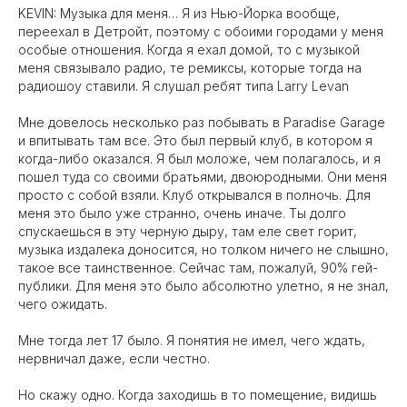
KEVIN: Музыка для меня… Я из Нью-Йорка вообще,
переехал в Детройт, поэтому с обоими городами у меня
особые отношения. Когда я ехал домой, то с музыкой
меня связывало радио, те ремиксы, которые тогда на
радиошоу ставили. Я слушал ребят типа Larry Levan
Мне довелось несколько раз побывать в Paradise Garage
и впитывать там все. Это был первый клуб, в котором я
когда-либо оказался. Я был моложе, чем полагалось, и я
пошел туда со своими братьями, двоюродными. Они меня
просто с собой взяли. Клуб открывался в полночь. Для
меня это было уже странно, очень иначе. Ты долго
спускаешься в эту черную дыру, там еле свет горит,
музыка издалека доносится, но толком ничего не слышно,
такое все таинственное. Сейчас там, пожалуй, 90% гей-
публики. Для меня это было абсолютно улетно, я не знал,
чего ожидать.
Мне тогда лет 17 было. Я понятия не имел, чего ждать,
нервничал даже, если честно.
Но скажу одно. Когда заходишь в то помещение, видишь