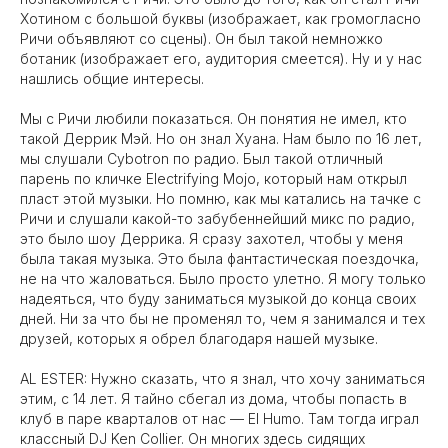
Хотином с большой буквы (изображает, как громогласно
Ричи объявляют со сцены). Он был такой немножко
ботаник (изображает его, аудитория смеется). Ну и у нас
нашлись общие интересы.
Мы с Ричи любили показаться. Он понятия не имел, кто
такой Деррик Мэй. Но он знал Хуана. Нам было по 16 лет,
мы слушали Cybotron по радио. Был такой отличный
парень по кличке Electrifying Mojo, который нам открыл
пласт этой музыки. Но помню, как мы катались на тачке с
Ричи и слушали какой-то забубеннейший микс по радио,
это было шоу Деррика. Я сразу захотел, чтобы у меня
была такая музыка. Это была фантастическая поездочка,
не на что жаловаться. Было просто улетно. Я могу только
надеяться, что буду заниматься музыкой до конца своих
дней. Ни за что бы не променял то, чем я занимался и тех
друзей, которых я обрел благодаря нашей музыке.
AL ESTER: Нужно сказать, что я знал, что хочу заниматься
этим, с 14 лет. Я тайно сбегал из дома, чтобы попасть в
клуб в паре кварталов от нас — El Humo. Там тогда играл
классный DJ Ken Collier. Он многих здесь сидящих