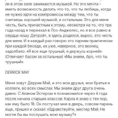
ли в этом зале занимаются музыкой. Но это мечта –
иметь возможность делать что-то, что ты любишь, когда
не нужно идти на компромиссы между тем, что ты
считаешь хорошей музыкой, и остальным. Это для меня
честь, быть причастным к этому, несмотря на то, что три
года назад я переехал в Лос-Анджелес, но я все равно в
сердце ношу Детройт, я здесь родился, вырос, это честь
для меня. И я каждый раз говорю это парням практически
при каждой беседе, их уже, наверное, это вконец
задолбало. «Я все еще трушный, я держусь корней».
(Отвечает басом за остальных) «Мы знаем, бро, что ты
трушный».
DERRICK MAY
Меня зовут Деррик Мэй, и это мои друзья, мои братья и
коллеги, во всех смыслах. Мы знаем друг друга очень
давно. С Аланом Эстером я познакомился через 4 года
после начала старших классов. Карла я знаю с тех пор,
как ему было 18. Он постучал мне в дверь, совсем парень
еще, пришел и сказал: «Здравствуйте, мистер Мэй. Не
могли бы вы послушать мою музыку?»