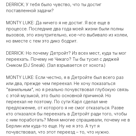
DERRICK; У тебя было чувство, что ты достиг
поставленной задачи?
MONTY LUKE: Да ничего я не достиг. Я все еще в
процессе. Последние два года моей жизни были полны
вызовов, это изнутрительно, кое-что выбивало из колеи,
но вместе с тем это дико бодрит.
DERRICK: Но почему Детройт? Из всех мест, куда ты мог
переехать. Почему не Чикаго? Ты бы тусил с диджей
Сником (DJ Sneak). (Зал взрывается от хохота.)
MONTY LUKE: Если честно, я в Детройте был всего раз
или два, прежде чем переехал. Не хочу показаться
"ванильным", но я реально почувствовал глубокую связь
с этой музыкой, это было основной причиной. Но
переехал не поэтому. По сути Карл сделал мне
предложение, от которого я не смог отказаться. Разве
кто отказался бы переехать в Детройт ради того, чтобы
с ним поработать? Меня многие спрашивали, почему не в
Берлин или куда-то еще. Ну не я это. А тут я
почувствовал, что этот переезд – то, что нужно.